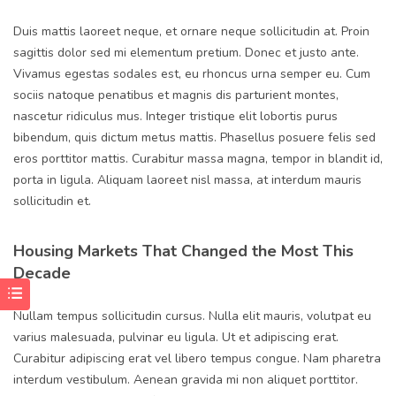
Duis mattis laoreet neque, et ornare neque sollicitudin at. Proin
sagittis dolor sed mi elementum pretium. Donec et justo ante.
Vivamus egestas sodales est, eu rhoncus urna semper eu. Cum
sociis natoque penatibus et magnis dis parturient montes,
nascetur ridiculus mus. Integer tristique elit lobortis purus
bibendum, quis dictum metus mattis. Phasellus posuere felis sed
eros porttitor mattis. Curabitur massa magna, tempor in blandit id,
porta in ligula. Aliquam laoreet nisl massa, at interdum mauris
sollicitudin et.
Housing Markets That Changed the Most This
Decade
Nullam tempus sollicitudin cursus. Nulla elit mauris, volutpat eu
varius malesuada, pulvinar eu ligula. Ut et adipiscing erat.
Curabitur adipiscing erat vel libero tempus congue. Nam pharetra
interdum vestibulum. Aenean gravida mi non aliquet porttitor.